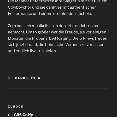
Die Männer unterstützen ihre Sängerin mit rustikalem
Cowboychor und sie dankt es mit authentischer
Performance und einem strahlenden Lächeln.
Zara hat sich musikalisch in den letzten Jahren rar
gemacht. Umso größer war die Freude, als vor einigen
Monaten die Probenarbeit losging. Die 5 Rileys freuen
sich jetzt darauf, die heimische Veranda zu verlassen
und endlich live zu spielen.
KATEGORIEN
BANDS
,
FOLK
Beitragsnavigation
Vorheriger
ZURÜCK
Beitrag
Giff-Gaffy