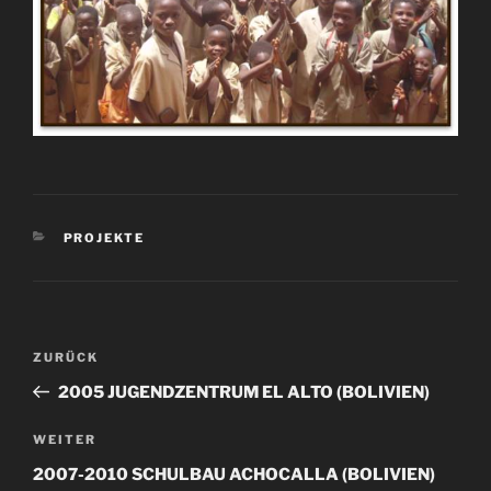
KATEGORIEN
PROJEKTE
Beitragsnavigation
Vorheriger
ZURÜCK
Beitrag
2005 JUGENDZENTRUM EL ALTO (BOLIVIEN)
Nächster
WEITER
Beitrag
2007-2010 SCHULBAU ACHOCALLA (BOLIVIEN)