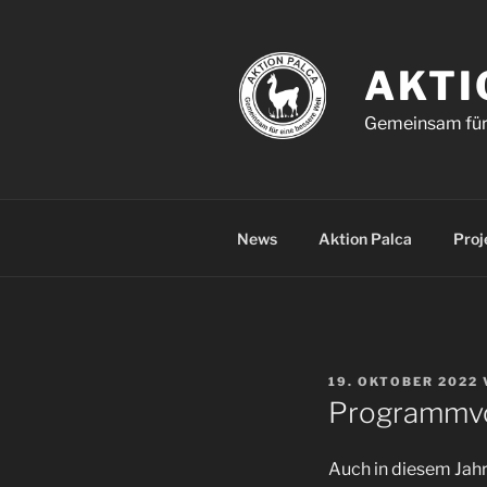
Zum
Inhalt
springen
AKTI
Gemeinsam für 
News
Aktion Palca
Proj
VERÖFFENTLICHT
19. OKTOBER 2022
AM
Programmvor
Auch in diesem Jahr