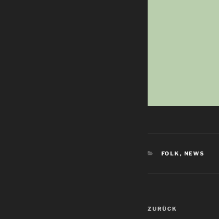
KATEGORIEN
FOLK
,
NEWS
Beitragsnav
Vorheriger
ZURÜCK