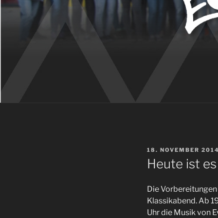
VERÖFFENTLICHT
18. NOVEMBER 201
AM
Heute ist es
Die Vorbereitungen 
Klassikabend. Ab 19
Uhr die Musik von E