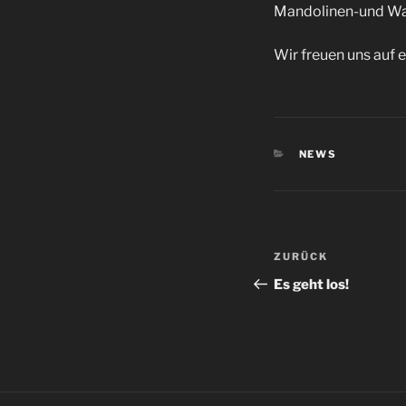
Mandolinen-und Wan
Wir freuen uns auf 
KATEGORIEN
NEWS
Beitragsnav
Vorheriger
ZURÜCK
Beitrag
Es geht los!