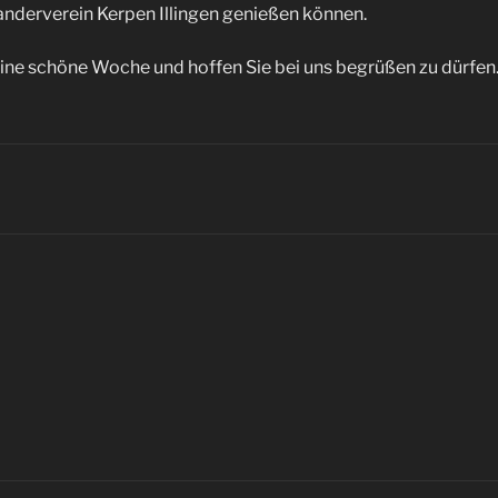
derverein Kerpen Illingen genießen können.
eine schöne Woche und hoffen Sie bei uns begrüßen zu dürfen
igation